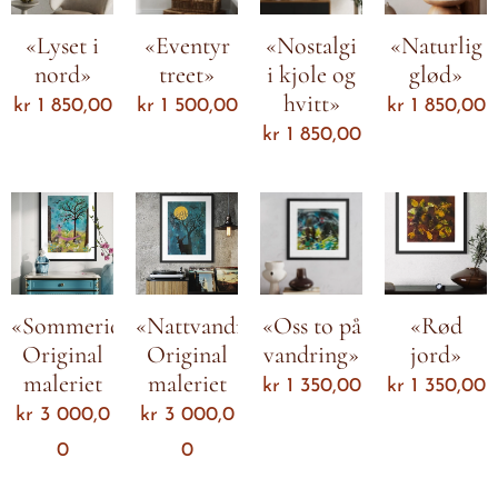
«Lyset i
«Eventyr
«Nostalgi
«Naturlig
nord»
treet»
i kjole og
glød»
hvitt»
kr
1 850,00
kr
1 500,00
kr
1 850,00
kr
1 850,00
«Sommeridyll»
«Nattvandring»
«Oss to på
«Rød
Original
Original
vandring»
jord»
maleriet
maleriet
kr
1 350,00
kr
1 350,00
kr
3 000,0
kr
3 000,0
0
0