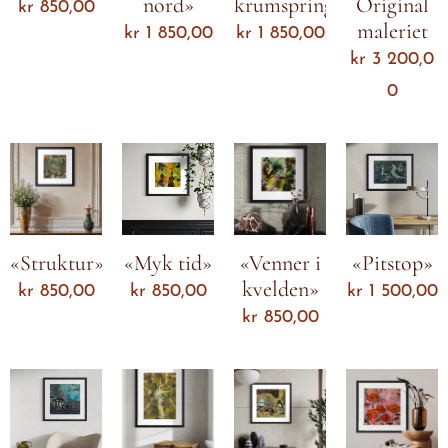
nord»
krumspring»
Original
kr
850,00
maleriet
kr
1 850,00
kr
1 850,00
kr
3 200,0
0
«Struktur»
«Myk tid»
«Venner i
«Pitstop»
kvelden»
kr
850,00
kr
850,00
kr
1 500,00
kr
850,00