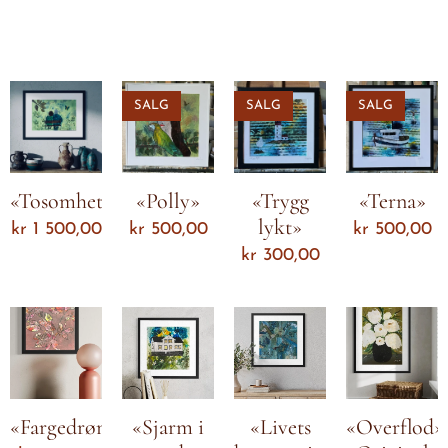
SALG
SALG
SALG
«Tosomhet»
«Polly»
«Trygg
«Terna»
lykt»
kr
1 500,00
kr
500,00
kr
500,00
kr
300,00
«Fargedrøm»
«Sjarm i
«Livets
«Overflod»