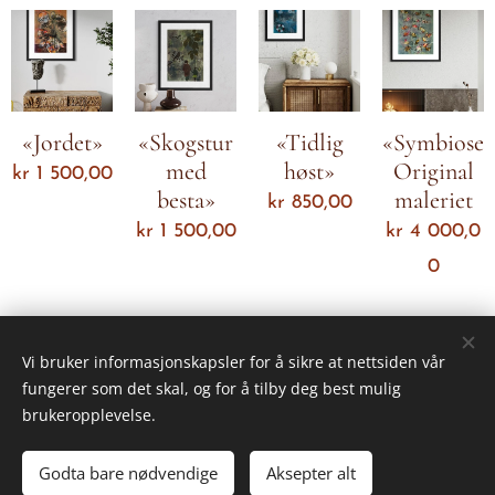
«Jordet»
«Skogstur
«Tidlig
«Symbiose»
med
høst»
Original
kr
1 500,00
besta»
maleriet
kr
850,00
kr
1 500,00
kr
4 000,0
0
Neste
Vi bruker informasjonskapsler for å sikre at nettsiden vår
fungerer som det skal, og for å tilby deg best mulig
brukeropplevelse.
© 2026 Alle rettigheter forbeholdt •
Aktuelt
Godta bare nødvendige
Aksepter alt
Drevet av
Webnode
Informasjonskapsler