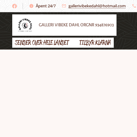
Åpent 24/7
gallerivibekedahl@hotmail.com
GALLERI VIBEKE DAHL ORGNR 934876903
SENDER OVER HELE LANDET 🌼 TILBYR KLARNA