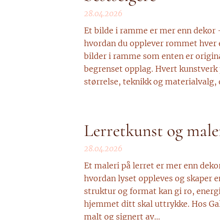
28.04.2026
Et bilde i ramme er mer enn dekor
hvordan du opplever rommet hver en
bilder i ramme som enten er original
begrenset opplag. Hvert kunstverk
størrelse, teknikk og materialvalg, o
Lerretkunst og maler
28.04.2026
Et maleri på lerret er mer enn deko
hvordan lyset oppleves og skaper e
struktur og format kan gi ro, energi
hjemmet ditt skal uttrykke. Hos Gal
malt og signert av...