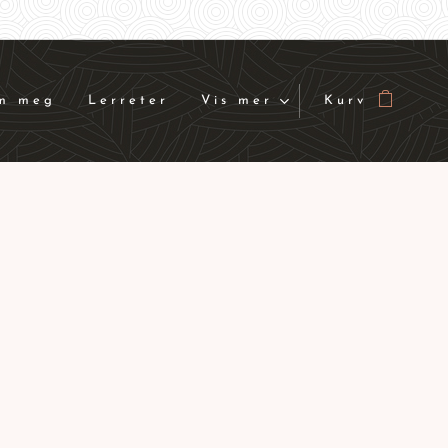
m meg
Lerreter
Vis mer
Kurv