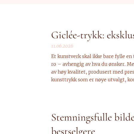
Giclée-trykk: eksklu
11.06.2026
Et kunstverk skal ikke bare fylle en
ro – avhengig av hva du ønsker. Med
av høy kvalitet, produsert med presi
kunsttrykk som er nøye utvalgt, kont
Stemningsfulle bilde
bestselgere