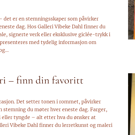
 – det er en stemningsskaper som påvirker
este dag. Hos Galleri Vibeke Dahl finner du
e, signerte verk eller eksklusive giclée-trykk i
 presenteres med tydelig informasjon om
g...
i – finn din favoritt
rasjon. Det setter tonen i rommet, påvirker
n stemning du møter hver eneste dag. Farger,
 eller tyngde – alt etter hva du ønsker at
leri Vibeke Dahl finner du lerretkunst og maleri