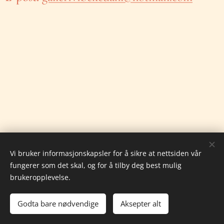
Vi bruker informasjonskapsler for å sikre at nettsiden vår
fungerer som det skal, og for å tilby deg best mulig
brukeropplevelse.
© 2026 Alle rettigheter forbeholdt •
Aktuelt
Godta bare nødvendige
Aksepter alt
Drevet av
Webnode
Informasjonskapsler