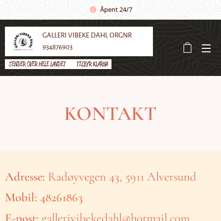
Åpent 24/7
GALLERI VIBEKE DAHL ORGNR
934876903
SENDER OVER HELE LANDET 🌼 TILBYR KLARNA
KONTAKT
Adresse:
Radøyvegen 43, 5911 Alversund
Mobil:
48261863
E-post:
gallerivibekedahl@hotmail.com