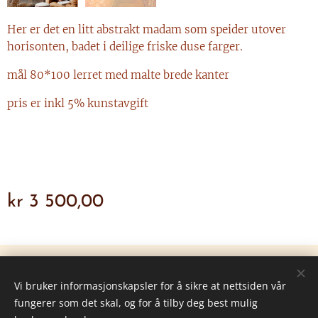
Her er det en litt abstrakt madam som speider utover
horisonten, badet i deilige friske duse farger.
mål 80*100 lerret med malte brede kanter
pris er inkl 5% kunstavgift
kr
3 500,00
© 2026 Alle rettigheter forbeholdt •
Aktuelt
Vi bruker informasjonskapsler for å sikre at nettsiden vår
Drevet av
Webnode
Informasjonskapsler
fungerer som det skal, og for å tilby deg best mulig