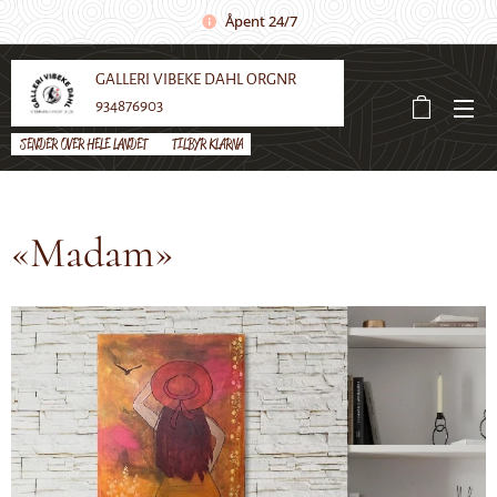
Åpent 24/7
GALLERI VIBEKE DAHL ORGNR
934876903
SENDER OVER HELE LANDET 🌼 TILBYR KLARNA
«Madam»