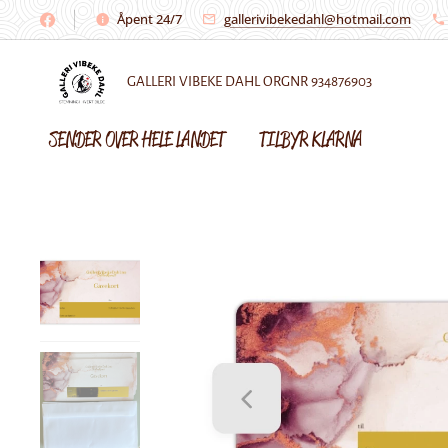
Åpent 24/7
gallerivibekedahl@hotmail.com
GALLERI VIBEKE DAHL ORGNR 934876903
SENDER OVER HELE LANDET 🌼 TILBYR KLARNA