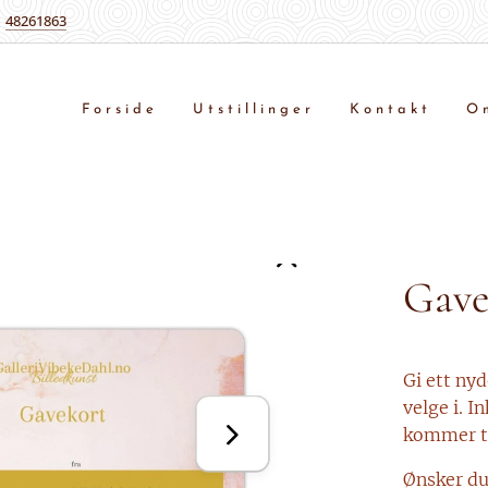
48261863
Forside
Utstillinger
Kontakt
O
Gave
Gi ett nyd
velge i. I
kommer ti
Ønsker du