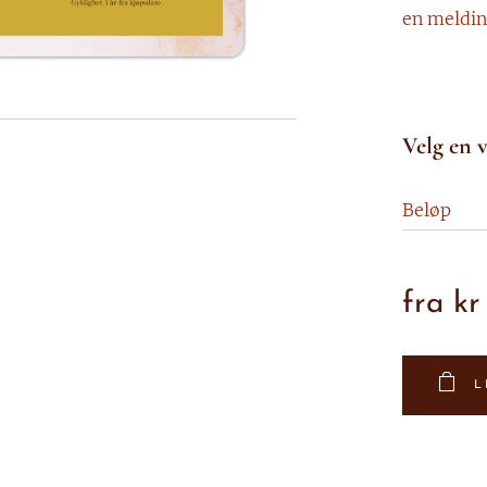
en meldin
Velg en v
Beløp
fra
k
L