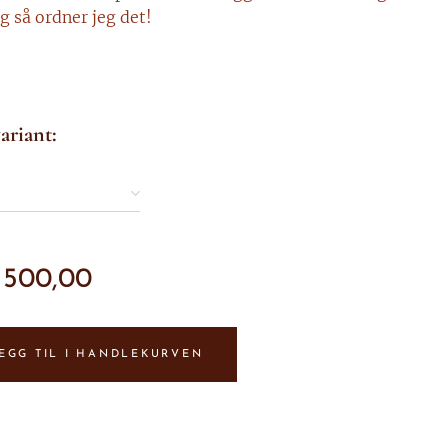
g så ordner jeg det!
ariant:
r
500,00
EGG TIL I HANDLEKURVEN