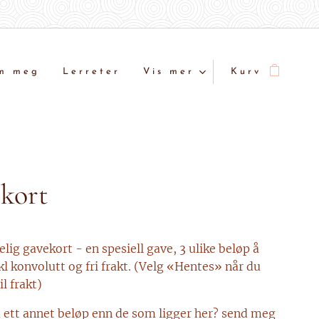
m meg
Lerreter
Vis mer
Kurv
kort
elig gavekort - en spesiell gave, 3 ulike beløp å
nkl konvolutt og fri frakt. (Velg «Hentes» når du
l frakt)
 ett annet beløp enn de som ligger her? send meg